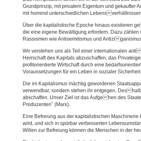
Grundprinzip, mit privatem Eigentum und gekaufter Ar
mit horrend unterschiedlichen Lebensverhältnissen,
Über die kapitalistische Epoche hinaus existieren 
die eine eigene Bewältigung erfordern. Dazu zählen 
Rassismen wie Antisemitismus und Antiziganismus
Wir verstehen uns als Teil einer internationalen anti
Herrschaft des Kapitals abzuschaffen, das Privateig
profitorientierte Wirtschaft durch eine bedarfsorienti
Voraussetzungen für ein Leben in sozialer Sicherhei
Die im Kapitalismus mächtig gewordenen Staatsappara
verwendbar, sondern stehen ihr entgegen. Deshalb w
abschaffen. Unser Ziel ist das Aufgehen des Staates
Produzenten" (Marx).
Eine Befreiung aus der kapitalistischen Maschinerie
wird, und sich in spürbar verbesserten Lebensumstä
Willen zur Befreiung können die Menschen in der heut