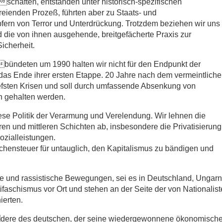
lschaften, entstanden unter historisch-spezifischen
eienden Prozeß, führten aber zu Staats- und
pfern von Terror und Unterdrückung. Trotzdem beziehen wir uns
d die von ihnen ausgehende, breitgefächerte Praxis zur
Sicherheit.
ündeten um 1990 halten wir nicht für den Endpunkt der
r das Ende ihrer ersten Etappe. 20 Jahre nach dem vermeintlich
tiefsten Krisen und soll durch umfassende Absenkung von
n gehalten werden.
ese Politik der Verarmung und Verelendung. Wir lehnen die
en und mittleren Schichten ab, insbesondere die Privatisierung
zialleistungen.
hensteuer für untauglich, den Kapitalismus zu bändigen und
 und rassistische Bewegungen, sei es in Deutschland, Ungarn
ifaschismus vor Ort und stehen an der Seite der von Nationalis
ierten.
dere des deutschen, der seine wiedergewonnene ökonomisch