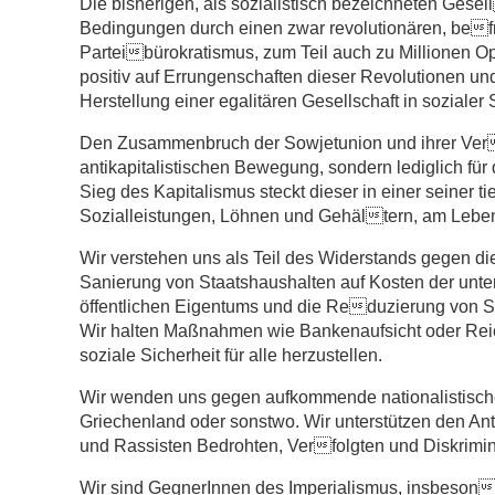
Die bisherigen, als sozialistisch bezeichneten Gesel
Bedingungen durch einen zwar revolutionären, befr
Parteibürokratismus, zum Teil auch zu Millionen O
positiv auf Errungenschaften dieser Revolutionen un
Herstellung einer egalitären Gesellschaft in sozialer 
Den Zusammenbruch der Sowjetunion und ihrer Verb
antikapitalistischen Bewegung, sondern lediglich fü
Sieg des Kapitalismus steckt dieser in einer seiner 
Sozialleistungen, Löhnen und Gehältern, am Lebe
Wir verstehen uns als Teil des Widerstands gegen di
Sanierung von Staatshaushalten auf Kosten der unter
öffentlichen Eigentums und die Reduzierung von So
Wir halten Maßnahmen wie Bankenaufsicht oder Reic
soziale Sicherheit für alle herzustellen.
Wir wenden uns gegen aufkommende nationalistische
Griechenland oder sonstwo. Wir unterstützen den Ant
und Rassisten Bedrohten, Verfolgten und Diskrimin
Wir sind GegnerInnen des Imperialismus, insbeson