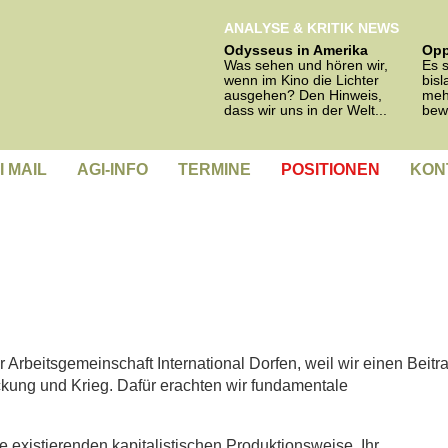
ANALYSE & KRITIK NEWS
Odysseus in Amerika
Opp
Was sehen und hören wir,
Es s
wenn im Kino die Lichter
bisl
ausgehen? Den Hinweis,
meh
dass wir uns in der Welt...
bew
I MAIL
AGI-INFO
TERMINE
POSITIONEN
KON
r Arbeitsgemeinschaft International Dorfen, weil wir einen Beitr
ckung und Krieg. Dafür erachten wir fundamentale
 existierenden kapitalistischen Produktionsweise. Ihr