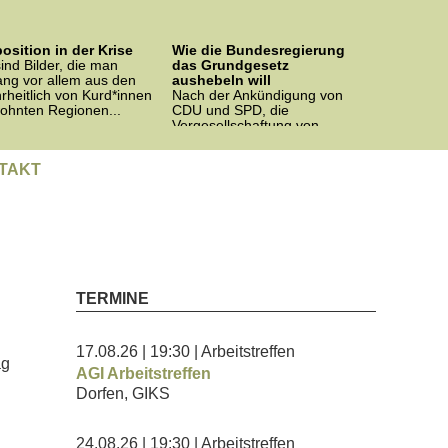
osition in der Krise
Wie die Bundesregierung
ind Bilder, die man
das Grundgesetz
ang vor allem aus den
aushebeln will
rheitlich von Kurd*innen
Nach der Ankündigung von
ohnten Regionen...
CDU und SPD, die
Vergesellschaftung von
Wohnungskonzernen auf
Bundesebene...
TAKT
TERMINE
17.08.26
| 19:30
| Arbeitstreffen
ag
AGI Arbeitstreffen
Dorfen, GIKS
24.08.26
| 19:30
| Arbeitstreffen